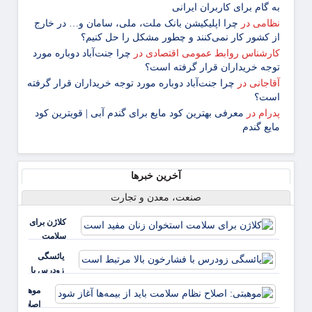
‌به ‌گام برای کاربران ایرانی
نظامی
در
چرا اپلیکیشن بانک ملت، ملی، سامان و… در خارج
از کشور کار نمی‌کنند و چطور مشکل را حل کنیم؟
کارشناس روابط عمومی اقتصادی
در
چرا جنت‌آباد دوباره مورد
توجه خریداران قرار گرفته است؟
آقاجانی
در
چرا جنت‌آباد دوباره مورد توجه خریداران قرار گرفته
است؟
پدرام
در
معرفی بهترین کود مایع برای گندم آبی | قویترین کود
مایع گندم
آخرین خبرها
صنعت، معدن و تجارت
کلاژن برای
سلامت
استخوان
یائسگی
زنان مفید
زودرس با
است
فشارخون
موهبتی:
بالا مرتبط
اصلاح
است