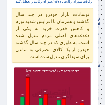
سهام عدالت
رفاقت شورای رقابت با دلالان/ شورای رقابت را تعطیل کنید!
مالیات
یارانه و معیشت مردم
نوسانات بازار خودرو در چند سال
برق، آب و انرژی
ارز دیجیتال
گذشته و همزمان با افزایش شدید تورم
اقتصاد اجتماعی
و کاهش قدرت خرید به یکی از
گردشگری
پزشکی، سلامت و زیبایی
دغدغه‌های اصلی مردم تبدیل شده
ایران مدلب
است. به طوری که در چند سال گذشته
اجتماعی
بازنشستگان
خودرو از یک کالای مصرفی به متاعی
حقوق و قضایی
برای سوداگری تبدیل شده است.
دفتر وکیل
ورزشی
اقتصاد شهری و روستایی
شهر و مسکن و عمران
گسترش ساختمان
حمل و نقل
شهرک های صنعتی
صنایع غذایی
کشاورزی و دامداری
اخبار استان ها
استان تهران