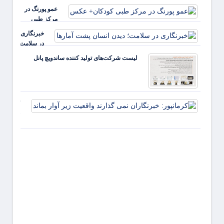
نظام
عمو پورنگ در
سلامت
مرکز طبی
باید از
کودکان+ عکس
خبرنگاری
بیمه‌ها
در سلامت؛
آغاز شود
دیدن
لیست شرکت‌های تولید کننده ساندویچ پانل
انسان
پشت
آمارها
کرمانپور:
خبرنگارا
نمی گذار
واقعیت ز
آوار بماند