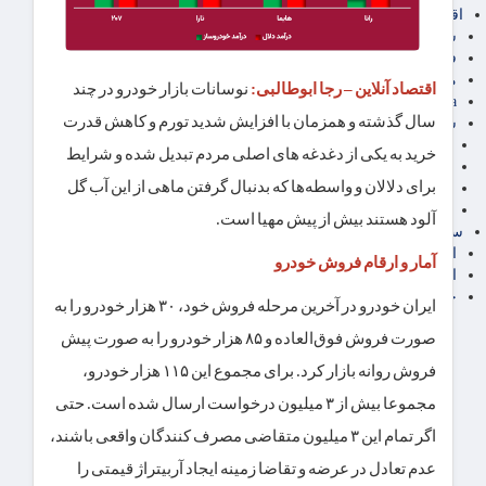
اقتصاد بین الملل
سیاسی
فارکس
مناطق آزاد تجاری
اقتصاد آنلاین – رجا ابوطالبی:
نوسانات بازار خودرو در چند
24intermedia
سال گذشته و همزمان با افزایش شدید تورم و کاهش قدرت
سایر اخبار اقتصادی
عمومی و سرگرمی
خرید به یکی از دغدغه های اصلی مردم تبدیل شده و شرایط
فناوری
برای دلالان و واسطه‌ها که بدنبال گرفتن ماهی از این آب گل
آگهی رسمی و مزایده
آکادمی آموزش اقتصادی
آلود هستند بیش از پیش مهیا است.
سایر رسانه ها
اقتصاد فارسی
آمار و ارقام فروش خودرو
اقتصاد آفرین
خرید انواع دیزل ژنراتور
ایران خودرو در آخرین مرحله فروش خود، ۳۰ هزار خودرو را به
صورت فروش فوق‌العاده و ۸۵ هزار خودرو را به صورت پیش
فروش روانه بازار کرد. برای مجموع این ۱۱۵ هزار خودرو،
مجموعا بیش از ۳ میلیون درخواست ارسال شده است. حتی
اگر تمام این ۳ میلیون متقاضی مصرف کنندگان واقعی باشند،
عدم تعادل در عرضه و تقاضا زمینه ایجاد آربیتراژ قیمتی را