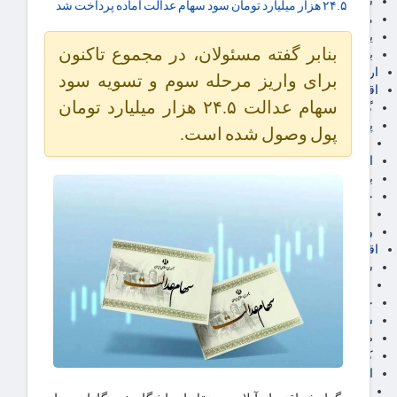
سهام عدالت
۲۴.۵ هزار میلیارد تومان سود سهام عدالت آماده پرداخت شد
مالیات
یارانه و معیشت مردم
بنابر گفته مسئولان، در مجموع تاکنون
برق، آب و انرژی
ارز دیجیتال
برای واریز مرحله سوم و تسویه سود
اقتصاد اجتماعی
سهام عدالت ۲۴.۵ هزار میلیارد تومان
گردشگری
پزشکی، سلامت و زیبایی
پول وصول شده است.
ایران مدلب
اجتماعی
بازنشستگان
حقوق و قضایی
دفتر وکیل
ورزشی
اقتصاد شهری و روستایی
شهر و مسکن و عمران
گسترش ساختمان
حمل و نقل
شهرک های صنعتی
صنایع غذایی
کشاورزی و دامداری
اخبار استان ها
استان تهران