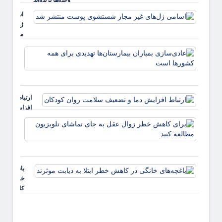
وعده‌ها بریده‌اند
اسامی
ژل‌های غی
مجاز
شستشوی
عادی‌
پوست
بمبارا
منتشر شد
بیمارس
تهدیدی
همه ک
ارتباط
است
افزایش
دما و
برای
تضعیف
کاهش
سلامت
خطر
روان
زوال
کودکان
عقل ب
باغچه‌های
جای
خانگی در
تماشا
کاهش
تلویزی
خطر ابتلا
مطالع
به دیابت
کنید
موثرند