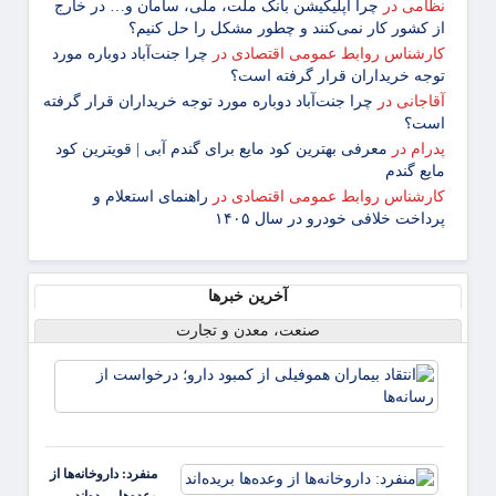
نظامی
در
چرا اپلیکیشن بانک ملت، ملی، سامان و… در خارج
از کشور کار نمی‌کنند و چطور مشکل را حل کنیم؟
کارشناس روابط عمومی اقتصادی
در
چرا جنت‌آباد دوباره مورد
توجه خریداران قرار گرفته است؟
آقاجانی
در
چرا جنت‌آباد دوباره مورد توجه خریداران قرار گرفته
است؟
پدرام
در
معرفی بهترین کود مایع برای گندم آبی | قویترین کود
مایع گندم
کارشناس روابط عمومی اقتصادی
در
راهنمای استعلام و
پرداخت خلافی خودرو در سال ۱۴۰۵
آخرین خبرها
صنعت، معدن و تجارت
انتقاد
بیمارا
هموفیل
کمبود 
درخو
منفرد: داروخانه‌ها از
از رسان