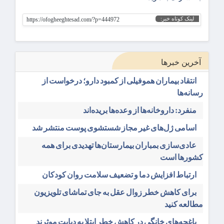
لینک کوتاه خبر:
https://ofogheeghtesad.com/?p=444972
آخرین خبرها
انتقاد بیماران هموفیلی از کمبود دارو؛ درخواست از
رسانه‌ها
منفرد: داروخانه‌ها از وعده‌ها بریده‌اند
اسامی ژل‌های غیر مجاز شستشوی پوست منتشر شد
عادی‌سازی بمباران بیمارستان‌ها تهدیدی برای همه
کشورها است
ارتباط افزایش دما و تضعیف سلامت روان کودکان
برای کاهش خطر زوال عقل به جای تماشای تلویزیون
مطالعه کنید
باغچه‌های خانگی در کاهش خطر ابتلا به دیابت موثرند