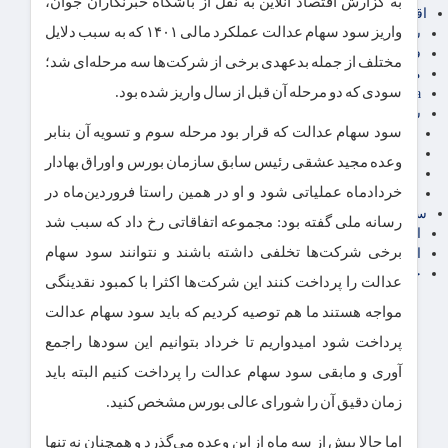
به گزارش اقتصاد آنلاین به نقل از باشگاه خبرنگاران جوان،
اقتصاد بین الملل
واریز سود سهام عدالت عملکرد مالی ۱۴۰۱ که به سبب دلایل
سیاسی
فارکس
مختلف از جمله بدعهدی برخی از شرکت‌ها سه مرحله‌ای شد؛
مناطق آزاد تجاری
سودی که دو مرحله آن قبل از سال واریز شده بود.
24intermedia
سایر اخبار اقتصادی
سود سهام عدالت که قرار بود مرحله سوم و تسویه آن بنابر
عمومی و سرگرمی
فناوری
وعده مجید عشقی رئیس سابق سازمان بورس و اوراق بهادار
آگهی رسمی و مزایده
خردادماه عملیاتی شود و او در همین راستا فروردین‌ماه در
آکادمی آموزش اقتصادی
سایر رسانه ها
رسانه ملی گفته بود: مجموعه اتفاقاتی رخ داد که سبب شد
اقتصاد فارسی
برخی شرکت‌ها تخلفی داشته باشند و نتوانند سود سهام
اقتصاد آفرین
خرید انواع دیزل ژنراتور
عدالت را پرداخت کنند این شرکت‌ها اکثرا با کمبود نقدینگی
مواجه هستند ما هم توصیه کردیم که باید سود سهام عدالت
پرداخت شود امیدواریم تا خرداد بتوانیم این سود‌ها راجمع
آوری و مابقی سود سهام عدالت را پرداخت کنیم البته باید
زمان دقیق آن را شورای عالی بورس مشخص کنید.
اما حالا بیش از سه ماه از این وعده می‌گذرد و همچنان نه تنها