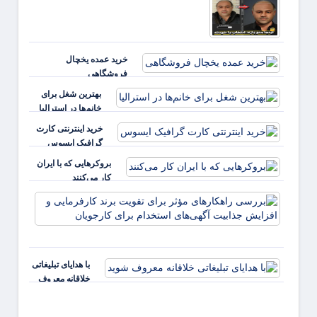
خرید عمده یخچال
فروشگاهی
بهترین شغل برای
خانم‌ها در استرالیا
خرید اینترنتی کارت
گرافیک ایسوس
بروکرهایی‌ که با ایران
کار می‌کنند
بررس
راهکا
مؤثر ب
تقویت 
کارفر
با هدایای تبلیغاتی
و افز
خلاقانه معروف
جذابی
شوید
آگهی‌ه