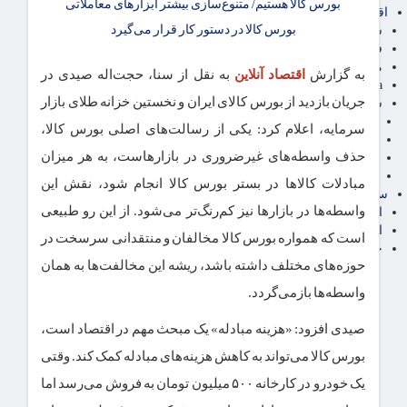
اقتصاد بین الملل
سیاسی
فارکس
مناطق آزاد تجاری
به گزارش
اقتصاد آنلاین
به نقل از سنا، حجت‌اله صیدی در
24intermedia
جریان بازدید از بورس کالای ایران و نخستین خزانه طلای بازار
سایر اخبار اقتصادی
عمومی و سرگرمی
سرمایه، اعلام کرد: یکی از رسالت‌های اصلی بورس کالا،
فناوری
حذف واسطه‌های غیرضروری در بازارهاست، به هر میزان
آگهی رسمی و مزایده
آکادمی آموزش اقتصادی
مبادلات کالاها در بستر بورس کالا انجام شود، نقش این
سایر رسانه ها
واسطه‌ها در بازارها نیز کم‌رنگ‌تر می‌شود. از این رو طبیعی
اقتصاد فارسی
اقتصاد آفرین
است که همواره بورس کالا مخالفان و منتقدانی سرسخت در
خرید انواع دیزل ژنراتور
حوزه‌های مختلف داشته باشد، ریشه این مخالفت‌ها به همان
واسطه‌ها بازمی‌گردد.
صیدی افزود: «هزینه مبادله» یک مبحث مهم در اقتصاد است،
بورس کالا می‌تواند به کاهش هزینه‌های مبادله کمک کند. وقتی
یک خودرو در کارخانه ۵۰۰ میلیون تومان به فروش می‌رسد اما