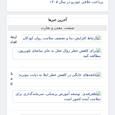
پرداخت خلافی خودرو در سال ۱۴۰۵
آخرین خبرها
صنعت، معدن و تجارت
ارتباط
افزایش
دما و
برای
تضعیف
کاهش
سلامت
خطر
روان
زوال
کودکان
عقل ب
باغچه‌های
جای
خانگی در
تماشا
کاهش
تلویزی
خطر ابتلا
مطالع
ظفرقن
به دیابت
کنید
توسعه
موثرند
پزشکی
سرمایه
برای 