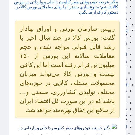
سهام عدالت
پیگیر عرضه خودروهای صفر کیلومتر داخلی و وارداتی در بورس
مالیات
کالا هستیم/ متنوع‌سازی بیشتر ابزارهای معاملاتی بورس کالا در
دستور کار قرار می‌گیرد
یارانه و معیشت مردم
برق، آب و انرژی
ارز دیجیتال
رییس سازمان بورس و اوراق بهادار
اقتصاد اجتماعی
گردشگری
گفت: بورس کالا در چند سال اخیر با
پزشکی، سلامت و زیبایی
رشد قابل قبولی مواجه شده و حجم
ایران مدلب
اجتماعی
معاملات سالانه این بورس از ۱۵۰
بازنشستگان
میلیون تن فراتر رفته است اما این کافی
حقوق و قضایی
دفتر وکیل
نیست و بورس کالا می‌تواند میزبان
ورزشی
محصولات مختلف کالایی در حوزه‌های
اقتصاد شهری و روستایی
شهر و مسکن و عمران
مختلف تولیدی کشاورزی، صنعتی و…
گسترش ساختمان
باشد که در این صورت کل اقتصاد ایران
حمل و نقل
شهرک های صنعتی
از منافع این اتفاق بهره‌مند خواهد شد.
صنایع غذایی
کشاورزی و دامداری
اخبار استان ها
استان تهران