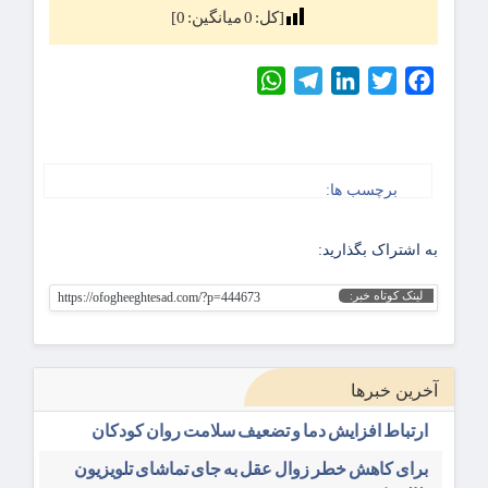
[کل:
0
میانگین:
0
]
WhatsApp
Telegram
LinkedIn
Twitter
Facebook
برچسب ها:
به اشتراک بگذارید:
لینک کوتاه خبر:
https://ofogheeghtesad.com/?p=444673
آخرین خبرها
ارتباط افزایش دما و تضعیف سلامت روان کودکان
برای کاهش خطر زوال عقل به جای تماشای تلویزیون