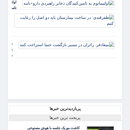
اولتیماتوم به
آینده
تامین‌کنندگا
ذخایر راهبر
ظفرقن
دارو+نامه
در سا
بیمار
باید د
را رعا
میعادفر:
کنیم
زائران در
مسیر
بازگشت
حتما
استراحت
کنند
پربازدیدترین خبرها
پربحث ترین خبرها
کاشت مو یک جلسه با هوش مصنوعی