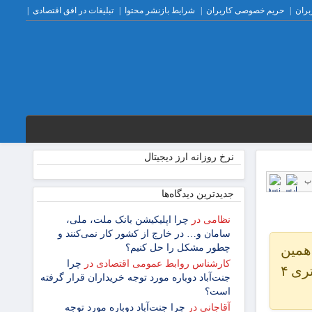
بران
حریم خصوصی کاربران
شرایط بازنشر محتوا
تبلیغات در افق اقتصادی
نرخ روزانه ارز دیجیتال
پ
جدیدترین دیدگاه‌‌ها
نظامی
در
چرا اپلیکیشن بانک ملت، ملی،
سامان و… در خارج از کشور کار نمی‌کنند و
۱۴) در هفته نهم هجدهمین
چطور مشکل را حل کنیم؟
کارشناس روابط عمومی اقتصادی
در
چرا
دوره رقابت‌های لیگ برتر فوتبال زنان باشگاه‌های ایران در ورزشگاه شهید کاظمی تهران برگزار و با برتری ۴
جنت‌آباد دوباره مورد توجه خریداران قرار گرفته
است؟
آقاجانی
در
چرا جنت‌آباد دوباره مورد توجه