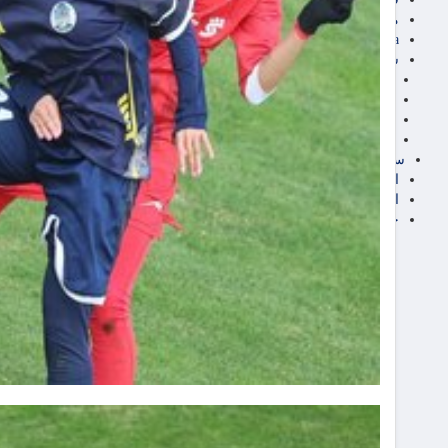
مناطق آزاد تجاری
24intermedia
سایر اخبار اقتصادی
عمومی و سرگرمی
فناوری
آگهی رسمی و مزایده
آکادمی آموزش اقتصادی
سایر رسانه ها
اقتصاد فارسی
اقتصاد آفرین
خرید انواع دیزل ژنراتور