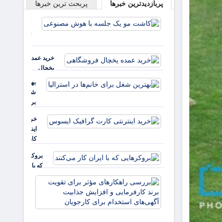
پربازدیدترین خبرها
پربحث ترین خبرها
استراحت
کنند
کاشت مو
یک جلسه
با هوش
مصنوعی
خرید عمده
یخچال
فروشگاهی
بهترین
شغل
برای
خانم‌ها
خرید
در
اینترنتی
استرالیا
کارت
گرافیک
بروکرهایی‌
ایسوس
که با ایران
کار می‌کنند
بررسی
راهکارهای
مؤثر برای
تقویت برند
کارفرمایی