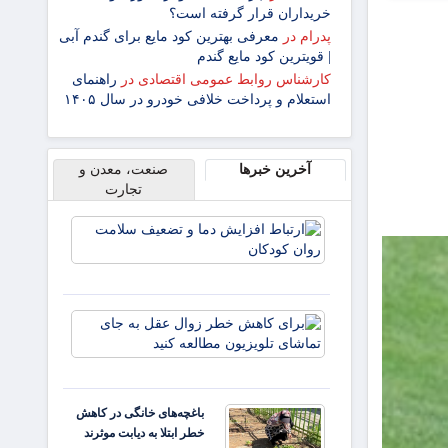
خریداران قرار گرفته است؟
پدرام
در
معرفی بهترین کود مایع برای گندم آبی
| قویترین کود مایع گندم
کارشناس روابط عمومی اقتصادی
در
راهنمای
استعلام و پرداخت خلافی خودرو در سال ۱۴۰۵
آخرین خبرها
صنعت، معدن و
تجارت
ارتباط
افزایش
دما و
تضعیف
سلامت
برای
روان
کاهش
کودکان
خطر
زوال
عقل به
باغچه‌های خانگی در کاهش
جای
خطر ابتلا به دیابت موثرند
تماشای