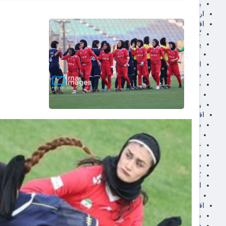
برق، آب و انرژی
ارز دیجیتال
اقتصاد اجتماعی
گردشگری
پزشکی، سلامت و زیبایی
ایران مدلب
اجتماعی
بازنشستگان
حقوق و قضایی
دفتر وکیل
ورزشی
اقتصاد شهری و روستایی
شهر و مسکن و عمران
گسترش ساختمان
حمل و نقل
شهرک های صنعتی
صنایع غذایی
کشاورزی و دامداری
اخبار استان ها
استان تهران
اقتصاد بین الملل
سیاسی
فارکس