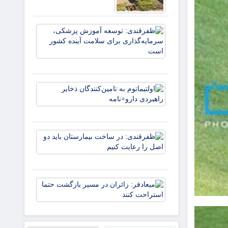
تلویزیون
مطالعه
کنید
ظفرقندی:
توسعه آم
پزشکی،
سرمایه‌گذا
برای سلام
آینده کش
اولتیماتوم 
تامین‌کنند
ذخایر راهب
دارو+نامه
ظفرقندی:
در ساخت
بیمارستان
باید دو اص
را رعایت
میعادفر:
کنیم
زائران در
مسیر
بازگشت
حتما