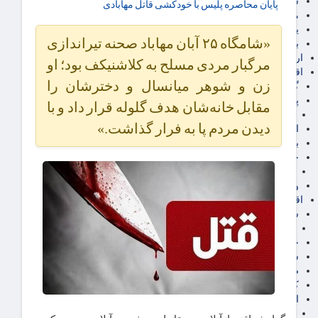
سهام عدالت
پایان محاصره پلیس با خودکشی قاتل مهابادی
مالیات
یارانه و معیشت مردم
«شامگاه ۲۵ آبان مهاباد صحنه تیراندازی
برق، آب و انرژی
ارز دیجیتال
مرگبار مردی مسلح به کلاشنیکف بود؛ او
اقتصاد اجتماعی
زن و شوهر میانسال و دخترشان را
گردشگری
پزشکی، سلامت و زیبایی
مقابل خانه‌شان هدف گلوله قرار داد و با
ایران مدلب
دیدن مردم پا به فرار گذاشت.»
اجتماعی
بازنشستگان
حقوق و قضایی
دفتر وکیل
ورزشی
اقتصاد شهری و روستایی
شهر و مسکن و عمران
گسترش ساختمان
حمل و نقل
شهرک های صنعتی
صنایع غذایی
کشاورزی و دامداری
اخبار استان ها
استان تهران