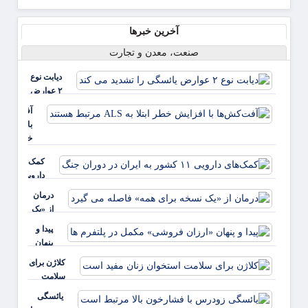
آخرین خبرها
صنعت، معدن و تجارت
دیابت نوع
۲ عوارض
یائسگی را
آفت‌کش‌ها
تشدید می
با افزایش
کند
خطر ابتلا ب
ALS مرت
کمک‌های
هستند
دارویی ۱۱
کشور به
درمان
ایران در
از «یک
دوران
نسخه
پیدا و
جنگ
برای
پنهان
همه»
«ارزان
کلاژن برای
فاصله
فروشی»
سلامت
می
مکمل در
استخوان
گیرد
یائسگی
پلتفرم ها
زنان مفید