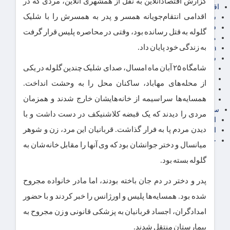
گزارش اقتصادآنلاین به نقل از همشهری آنلاین، مردی که در
اقتصاد بین الملل
اقدامی انتقام‌جویانه همسر و پدر به همسرش را با شلیک
سیاسی
فارکس
گلوله به قتل رسانده بود، وقتی در محاصره پلیس قرار گرفت
مناطق آزاد تجاری
به زندگی خود پایان داد.
24intermedia
سایر اخبار اقتصادی
شامگاه ۲۵ آبان ماه امسال، صدای شلیک چندین گلوله در یکی
عمومی و سرگرمی
فناوری
از محله‌های مهاباد، ساکنان محل را به وحشت انداخت.
آگهی رسمی و مزایده
همسایه‌ها سراسیمه از خانه‌هایشان خارج شدند و همزمان
آکادمی آموزش اقتصادی
سایر رسانه ها
مردی را دیدند که یک قبضه کلاشنیکف در دست داشت و با
اقتصاد فارسی
دیدن مردم پا به فرار گذاشت. قربانیان این مرد، زن و شوهر
اقتصاد آفرین
خرید انواع دیزل ژنراتور
میانسال و دختر جوانشان بود که وی آنها را مقابل خانه‌شان به
گلوله بسته بود.
پدر و دختر در دم جان باخته بودند، اما مادر خانواده مجروح
شده بود. همسایه‌ها پلیس و اورژانس را خبر کردند و با حضور
امدادگران، اجساد قربانیان به پزشکی قانونی و زن مجروح به
بیمارستان منتقل شدند.