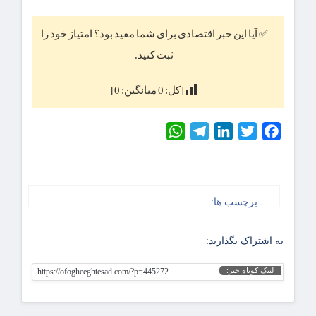
✅ آیا این خبر اقتصادی برای شما مفید بود؟ امتیاز خود را
ثبت کنید.
[کل:
0
میانگین:
0
]
WhatsApp
Telegram
LinkedIn
Twitter
Facebook
برچسب ها:
به اشتراک بگذارید:
لینک کوتاه خبر:
https://ofogheeghtesad.com/?p=445272