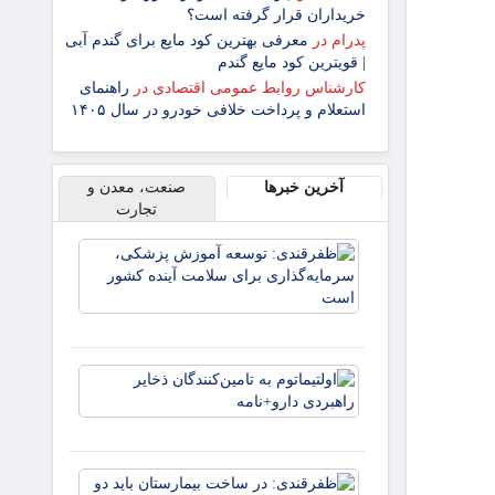
خریداران قرار گرفته است؟
پدرام
در
معرفی بهترین کود مایع برای گندم آبی
| قویترین کود مایع گندم
کارشناس روابط عمومی اقتصادی
در
راهنمای
استعلام و پرداخت خلافی خودرو در سال ۱۴۰۵
آخرین خبرها
صنعت، معدن و
تجارت
ظفرقندی:
توسعه آم
پزشکی،
سرمایه‌گذا
برای سلام
آینده کش
اولتیماتوم 
تامین‌کنند
ذخایر راهب
دارو+نامه
ظفرقندی: