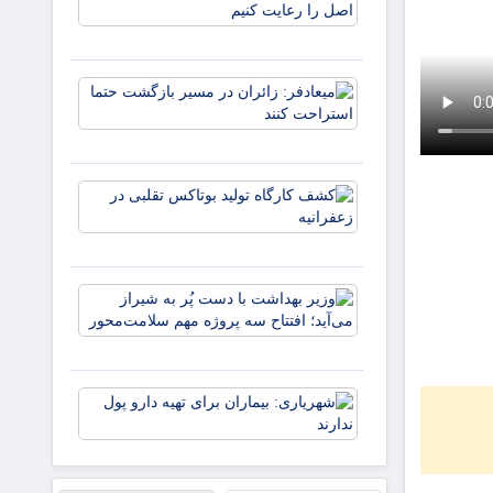
در ساخت
بیمارستان
باید دو اص
را رعایت
میعادفر:
کنیم
زائران در
مسیر
بازگشت
حتما
کشف
استراحت
کارگاه
کنند
تولید
بوتاکس
تقلبی در
وزیر
زعفرانیه
بهداشت
با دست
پُر به
شیراز
شهریاری:
می‌آید؛
بیماران
افتتاح
برای تهیه
سه
دارو پول
پروژه
ندارند
مهم