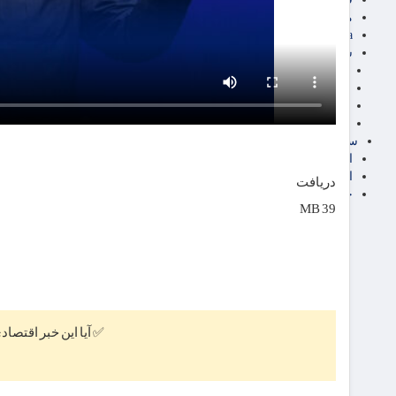
مناطق آزاد تجاری
24intermedia
سایر اخبار اقتصادی
عمومی و سرگرمی
فناوری
آگهی رسمی و مزایده
آکادمی آموزش اقتصادی
سایر رسانه ها
اقتصاد فارسی
اقتصاد آفرین
دریافت
خرید انواع دیزل ژنراتور
39 MB
✅ آیا این خبر اقتصاد