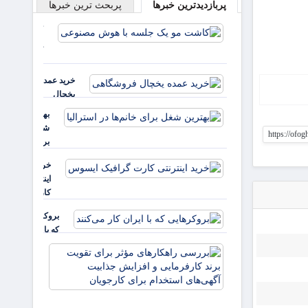
پربازدیدترین خبرها
پربحث ترین خبرها
کاشت مو
یک جلسه
با هوش
مصنوعی
خرید عمده
یخچال
فروشگاهی
بهترین
شغل
https://ofo
برای
خانم‌ها
خرید
در
اینترنتی
استرالیا
کارت
گرافیک
بروکرهایی‌
ایسوس
که با ایران
کار می‌کنند
بررسی
راهکارهای
مؤثر برای
تقویت برند
کارفرمایی