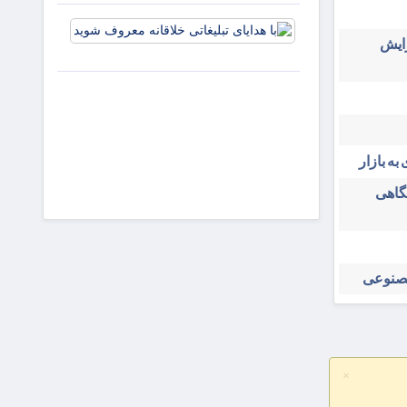
و افزایش
با هدایای
جذابیت
زایش
تبلیغاتی
آگهی‌ها
خلاقانه
معروف
شوید
به بازار
شگاهی
مصنوعی
×