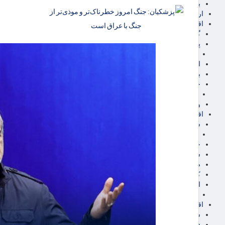
برق، آب و انرژی
ارز دیجیتال
اقتصاد اجتماعی
گردشگری
پزشکی، سلامت و زیبایی
ایران مدلب
اجتماعی
بازنشستگان
حقوق و قضایی
دفتر وکیل
ورزشی
اقتصاد شهری و روستایی
شهر و مسکن و عمران
گسترش ساختمان
حمل و نقل
شهرک های صنعتی
صنایع غذایی
کشاورزی و دامداری
اخبار استان ها
استان تهران
اقتصاد بین الملل
سیاسی
فارکس