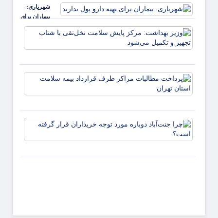
شیراز
شهریاری:
می‌آید؛
بیماران برای
افتتاح
تهیه دارو پول
سه
وزیر
ندارند
پروژه
بهداش
مهم
مرکز
پایش
سلام
پرداخ
نخل‌تق
مطالب
شتاب
مراکز
تجهیز 
طرف
تکمیل
قراردا
چرا
بیمه
جنت‌آب
سلام
دوباره
استان
مورد ت
تهران
خریدار
قرار
گرفته
است؟