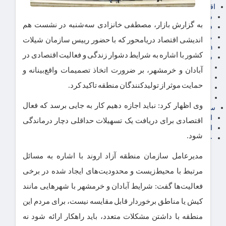
اقتصاد بین الملل
سیاسی
به گزارش بازار، مصطفی خانزادی سه‌شنبه در نشست هم
فارکس
مناطق آزاد تجاری
اندیشی اقتصاد دریامحور که با حضور رییس سازمان شیلات
24intermedia
کشور با اشاره به شرایط دشوار زندگی و فعالیت اقتصادی در
سایر اخبار اقتصادی
عمومی و سرگرمی
آبادان و خرمشهر، بر ضرورت اتخاذ تصمیمات واقع‌بینانه و
فناوری
حمایت موثر از تولیدکنندگان منطقه تاکید کرد.
آگهی رسمی و مزایده
آکادمی آموزش اقتصادی
وی اظهار کرد: نباید اجازه دهیم کار به جایی برسد که فعال
سایر رسانه ها
اقتصاد فارسی
اقتصادی برای دریافت یک تسهیلات حداقلی دچار درماندگی
اقتصاد آفرین
شود.
خرید انواع دیزل ژنراتور
مدیرعامل سازمان منطقه آزاد اروند با اشاره به مسائل
مرتبط با محیط‌زیست و محدودیت‌های ایجاد شده در برخی
فعالیت‌ها گفت: شرایط آبادان و خرمشهر با شهرهایی مانند
کیش یا مناطق برخوردار قابل مقایسه نیست، برای مردم این
منطقه با داشتن مشکلات متعدد، باید راهکار ارائه شود نه