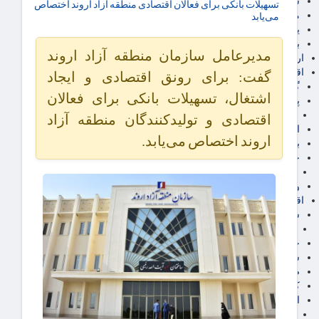
سهام عدالت
تسهیلات بانکی برای فعالان اقتصادی منطقه آزاد اروند اختصاص
مالیات
می‌یابد
یارانه و معیشت مردم
برق، آب و انرژی
مدیرعامل سازمان منطقه آزاد اروند
ارز دیجیتال
اقتصاد اجتماعی
گفت: برای رونق اقتصادی و ایجاد
گردشگری
اشتغال، تسهیلات بانکی برای فعالان
پزشکی، سلامت و زیبایی
ایران مدلب
اقتصادی و تولیدکنندگان منطقه آزاد
اجتماعی
اروند اختصاص می‌یابد.
بازنشستگان
حقوق و قضایی
دفتر وکیل
ورزشی
اقتصاد شهری و روستایی
شهر و مسکن و عمران
گسترش ساختمان
حمل و نقل
شهرک های صنعتی
صنایع غذایی
کشاورزی و دامداری
اخبار استان ها
استان تهران