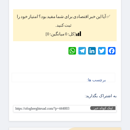
✅ آیا این خبر اقتصادی برای شما مفید بود؟ امتیاز خود را
ثبت کنید.
[کل:
0
میانگین:
0
]
WhatsApp
Telegram
LinkedIn
Twitter
Facebook
برچسب ها:
به اشتراک بگذارید:
لینک کوتاه خبر:
https://ofogheeghtesad.com/?p=444003