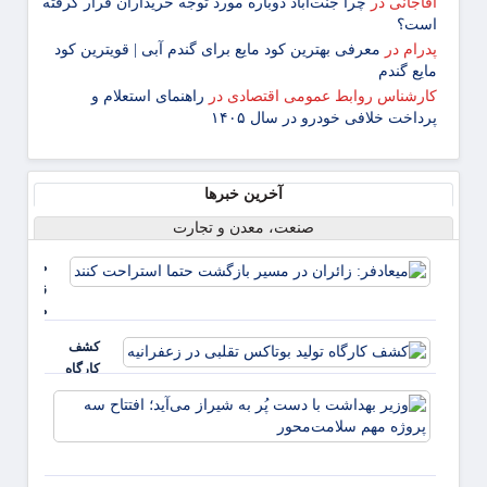
آقاجانی
در
چرا جنت‌آباد دوباره مورد توجه خریداران قرار گرفته
است؟
پدرام
در
معرفی بهترین کود مایع برای گندم آبی | قویترین کود
مایع گندم
کارشناس روابط عمومی اقتصادی
در
راهنمای استعلام و
پرداخت خلافی خودرو در سال ۱۴۰۵
آخرین خبرها
صنعت، معدن و تجارت
میعادفر:
زائران در
مسیر
بازگشت
کشف
حتما
کارگاه
استراحت
تولید
کنند
وزیر
بوتاکس
بهداش
تقلبی در
با دس
زعفرانیه
پُر به